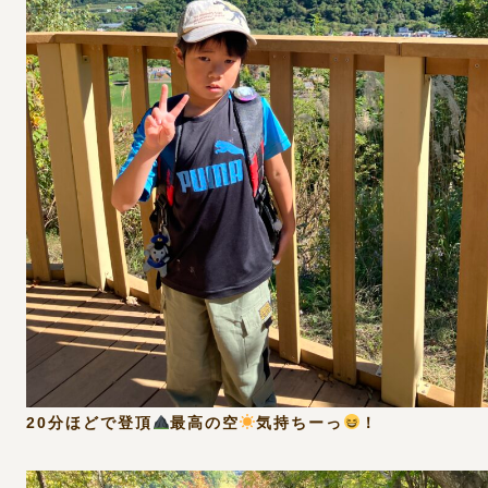
20分ほどで登頂
最高の空
気持ちーっ
！