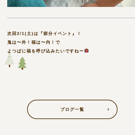
次回2/1(土)は『節分イベント』！
鬼は〜外！福は〜内！で
よつばに福を呼び込みたいですねー
ブログ一覧